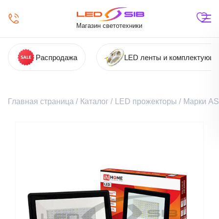
Магазин светотехники
Распродажа
LED ленты и комплектующ
Главная страница
/
Каталог
/
LED прожекторы
/
Марки A