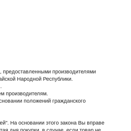
и, предоставленными производителями
тайской Народной Республики.
.
ем производителям.
основании положений гражданского
ей". На основании этого закона Вы вправе
тая дня покупки, в случае, если товар не