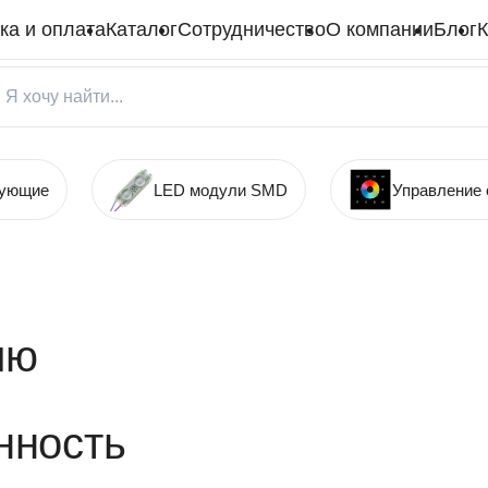
ка и оплата
Каталог
Сотрудничество
О компании
Блог
К
тующие
LED модули SMD
Управление
ию
нность