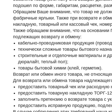
подошел по форме, габаритам, расцветке, раз
Обращаем Ваше внимание, что товар не должен
фабричные ярлыки.
Также при возврате и обм
накладную, товарный или кассовый чек, номер
Также обращаем внимание, что на основании П
подлежащих возврату и обмену:
кабельно-проводниковая продукция (провод
технически сложные товары бытового назн
строительные и отделочные материалы и дру
дюралайт, теплый пол);
товары бытовой химии (клей, герметик).
Возврат или обмен иного товара, не относяще
Для возврата или обмена товара
надлежащего
предоставить товарный чек или расходную 
предоставить товарную накладную ТОРГ-12 
заполнить претензию о возврате товара с у
предоставить исправную продукцию, подлеж
В случае соблюдения этих требований наша к