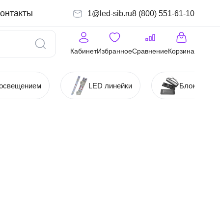
онтакты
1@led-sib.ru
8 (800) 551-61-10
Кабинет
Избранное
Сравнение
Корзина
 освещением
LED линейки
Блоки (Ист