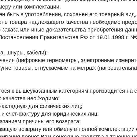
меру или комплектации.
 быть в употреблении, сохранен его товарный вид,
ене товара надлежащего качества необходимо предо
 заказа или иные доказательства приобретения дан
остановления Правительства РФ от 19.01.1998 г. №
а, шнуры, кабели);
ачения (цифровые термометры, электронные измерит
гие товары, отпускаемые на метраж (нагревательная
гося к вышеуказанным категориям производится на с
 качества
необходимо:
накладную для физических лиц;
и счет-фактуру для юридических лиц;
казанием причины его возврата;
ащую возврату или обмену в полной комплектации с
омпания вернет Вам денежные средства в течение н