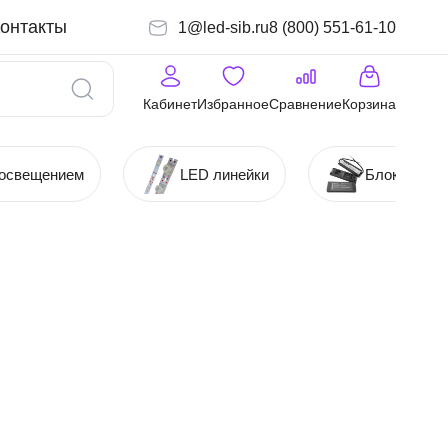
онтакты
1@led-sib.ru
8 (800) 551-61-10
Кабинет
Избранное
Сравнение
Корзина
 освещением
LED линейки
Блоки (Ист