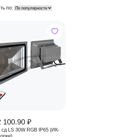
ть по:
 100.90 ₽
 сд LS 30W RGB IP65 (ИК-
нопки)