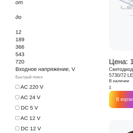
от
до
12
189
366
543
Цена: 1
720
Входное напряжение, V
Светодиод
5730/72 L
В наличии
12V, IP33,
AC 220 V
AC 24 V
В корзи
DC 5 V
AC 12 V
DC 12 V