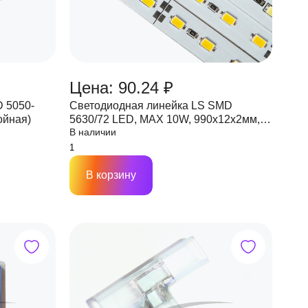
Цена: 90.24 ₽
 5050-
Светодиодная линейка LS SMD
ойная)
5630/72 LED, MAX 10W, 990х12х2мм,
В наличии
12V, IP33, 1440 Lm
В корзину