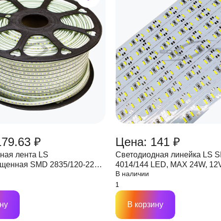
179.63 ₽
Цена: 141 ₽
ная лента LS
Светодиодная линейка LS 
щенная SMD 2835/120-220V
4014/144 LED, MAX 24W, 12V
В наличии
m/m, max 12W/м (игла 5 мм)
3600Lm
ну
В корзину