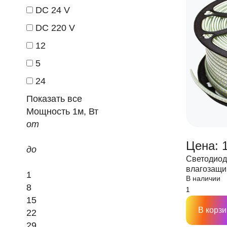
DC 24 V
DC 220 V
12
5
24
Показать все
Мощность 1м, Вт
от
Цена: 
до
Светодиод
влагозащи
1
В наличии
IP67 2880L
8
15
В корзи
22
29