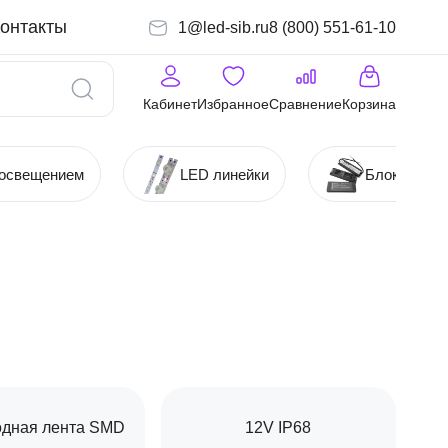
онтакты
1@led-sib.ru
8 (800) 551-61-10
Кабинет
Избранное
Сравнение
Корзина
 освещением
LED линейки
Блоки (Ист
одная лента SMD
12V IP68