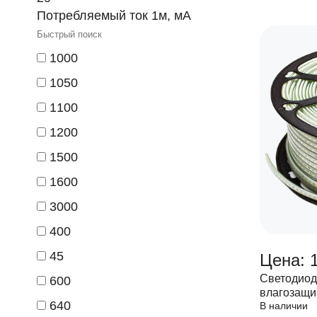
Потребляемый ток 1м, мА
1000
1050
1100
1200
1500
1600
3000
400
45
Цена: 
Светодиод
600
влагозащи
640
В наличии
IP67 2880L