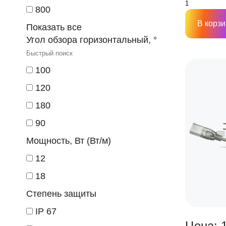
800
В корзи
Показать все
Угол обзора горизонтальный, °
100
120
180
90
Мощность, Вт (Вт/м)
12
18
Степень защиты
IP 67
Цена: 