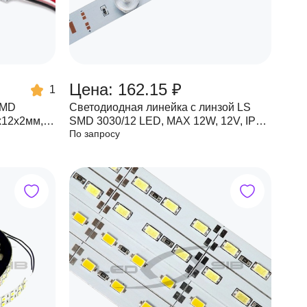
Цена: 162.15 ₽
1
Светодиодная линейка с линзой LS
х12х2мм,
SMD 3030/12 LED, MAX 12W, 12V, IP33,
По запросу
1200Lm, угол 180°