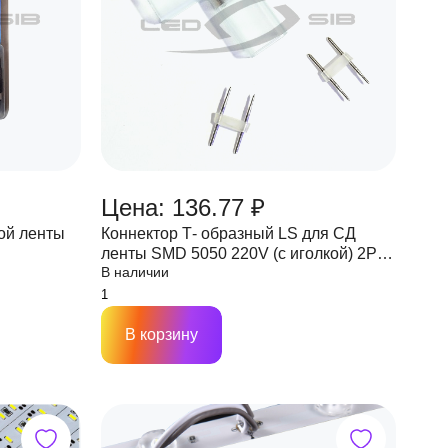
Цена: 136.77 ₽
ой ленты
Коннектор Т- образный LS для СД
ленты SMD 5050 220V (с иголкой) 2PIN
В наличии
8мм
В корзину