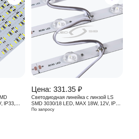
Цена: 331.35 ₽
SMD
Светодиодная линейка с линзой LS
, IP33,
SMD 3030/18 LED, MAX 18W, 12V, IP33,
По запросу
2160 Lm, угол 180° 1495*17мм