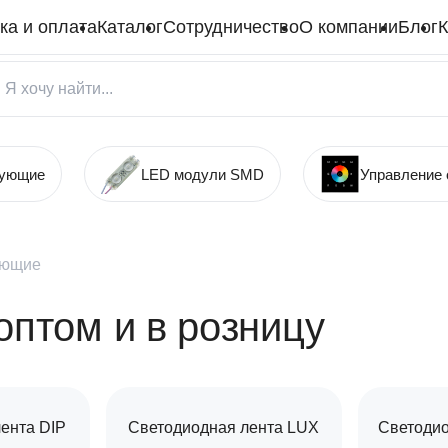
ка и оплата
Каталог
Сотрудничество
О компании
Блог
К
тующие
LED модули SMD
Управление
ующие
оптом и в розницу
ента DIP
Светодиодная лента LUX
Светоди