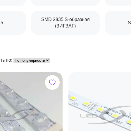
SMD 2835 S-образная
35
S
(ЗИГЗАГ)
ть по: