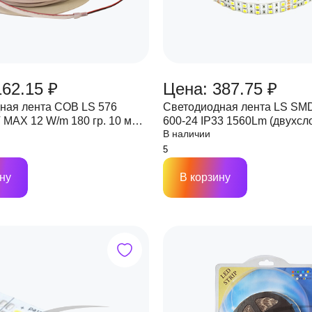
162.15 ₽
Цена: 387.75 ₽
ная лента COB LS 576
Светодиодная лента LS SMD
 MAX 12 W/m 180 гр. 10 мм
600-24 IP33 1560Lm (двухсл
В наличии
00 метров)
ну
В корзину