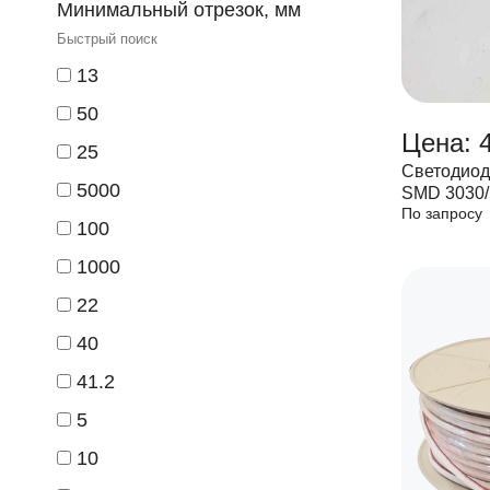
Минимальный отрезок, мм
13
50
Цена: 
25
Светодиод
5000
SMD 3030
По запросу
IP33 2160 
100
1000
22
40
41.2
5
10