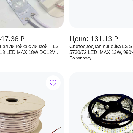
417.36 ₽
Цена: 131.13 ₽
ная линейка с линзой Т LS
Светодиодная линейка LS SMD
/18 LED MAX 18W DC12V
5730/72 LED, MAX 13W, 990
По запросу
Lm, угол 15*45° 1000*17мм
12V, IP33, 2520Lm