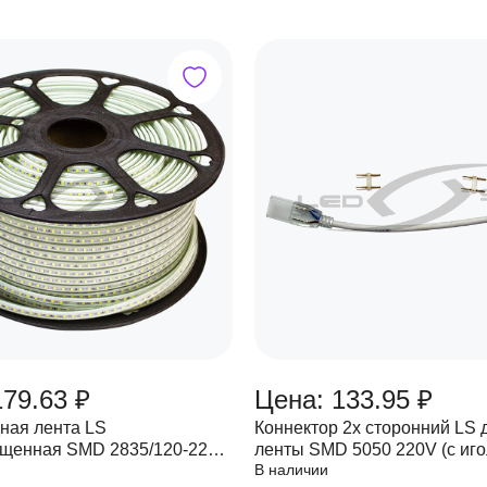
179.63 ₽
Цена: 133.95 ₽
ная лента LS
Коннектор 2х сторонний LS 
щенная SMD 2835/120-220V
ленты SMD 5050 220V (с иго
В наличии
m/m, max 12W/м (игла 8 мм)
10мм. провод 15см