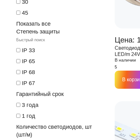
30
45
Показать все
Степень защиты
Цена: 
Светодиод
IP 33
LED/m 24V
В наличии
ширина (1
IP 65
IP 68
В корзи
IP 67
Гарантийный срок
3 года
1 год
Количество светодиодов, шт
(шт/м)