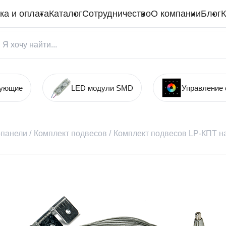
ка и оплата
Каталог
Сотрудничество
О компании
Блог
К
тующие
LED модули SMD
Управление
панели
/
Комплект подвесов
/
Комплект подвесов LP-КПТ на