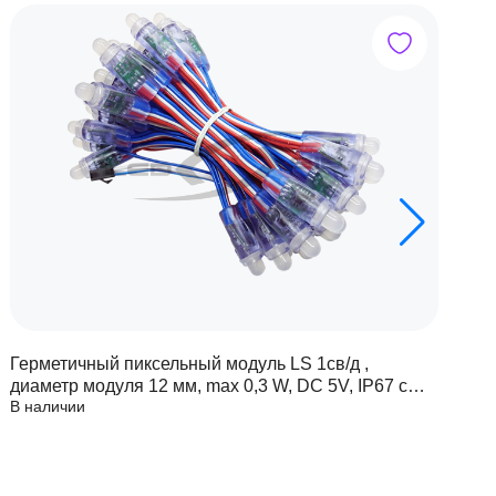
Герметичный пиксельный модуль LS 1св/д ,
Г
диаметр модуля 12 мм, max 0,3 W, DC 5V, IP67 с
д
В наличии
В
чипом 6803
ч