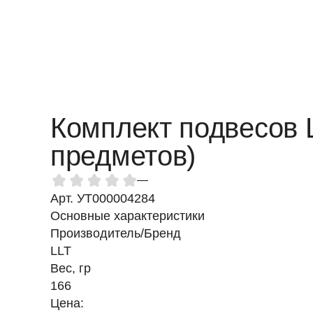
Комплект подвесов L
предметов)
—
Арт. УТ000004284
Основные характеристики
Производитель/Бренд
LLT
Вес, гр
166
Цена: