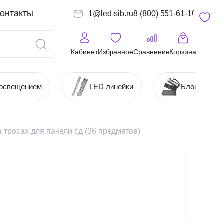
онтакты
1@led-sib.ru
8 (800) 551-61-10
Кабинет
Избранное
Сравнение
Корзина
 освещением
LED линейки
Блоки (Ист
 тросах для панели сд (36 предметов)