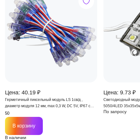
Цена: 40.19 ₽
Цена: 9.73 ₽
Герметичный пиксельный модуль LS 1св/д ,
Светодиодный мод
диаметр модуля 12 мм, max 0,3 W, DC 5V, IP67 с
5050/4LED 35х35х5м
По запросу
чипом 6803
корп) 120°
В корзину
В наличии