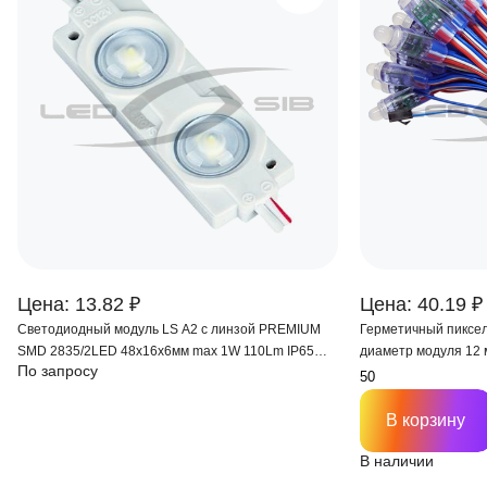
Цена: 13.82 ₽
Цена: 40.19 ₽
Светодиодный модуль LS А2 с линзой PREMIUM
Герметичный пиксел
SMD 2835/2LED 48х16х6мм max 1W 110Lm IP65
диаметр модуля 12 мм, 
По запросу
160 °
чипом 2811
В корзину
В наличии