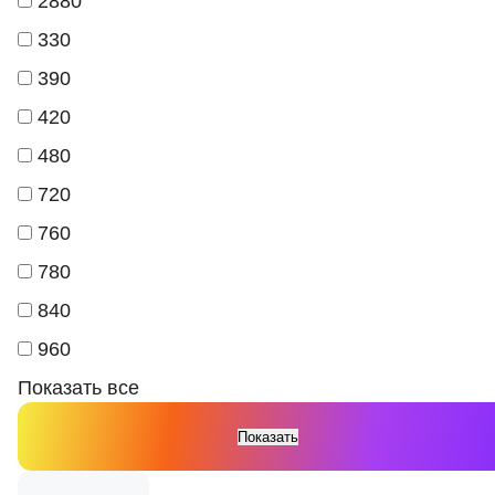
2880
330
390
420
480
720
760
780
840
960
Показать все