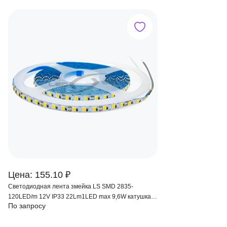
Цена: 155.10 ₽
Светодиодная лента змейка LS SMD 2835-
120LED/m 12V IP33 22Lm1LED max 9,6W катушка
По запросу
10м. кр.реза 1см