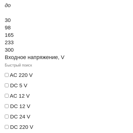
до
30
98
165
233
300
Входное напряжение, V
AC 220 V
DC 5 V
AC 12 V
DC 12 V
DC 24 V
DC 220 V