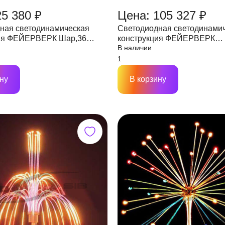
25 380 ₽
Цена: 105 327 ₽
ная светодинамическая
Светодиодная светодинами
 ФЕЙЕРВЕРК Шар,36
конструкция ФЕЙЕРВЕРК
В наличии
0, IP65 мульти, 24V
Колесо,,D3000, 50W,IP65 му
ну
В корзину