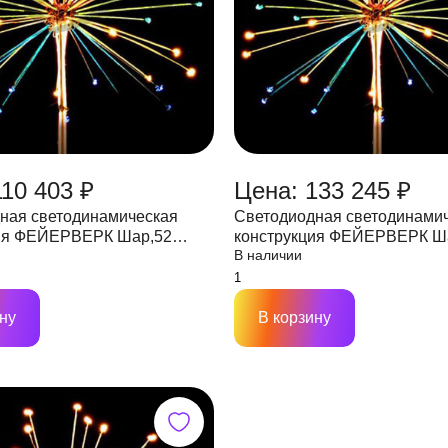
110 403 ₽
Цена: 133 245 ₽
ная светодинамическая
Светодиодная светодинами
 ФЕЙЕРВЕРК Шар,52
конструкция ФЕЙЕРВЕРК Шар,52
В наличии
0, IP65 мульти, 170W 24V
лучей,D5000, IP65 мульти, 1
ну
В корзину