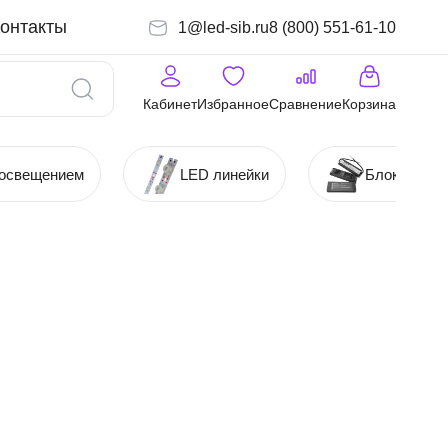
онтакты
1@led-sib.ru
8 (800) 551-61-10
Кабинет
Избранное
Сравнение
Корзина
 освещением
LED линейки
Блоки (Ист