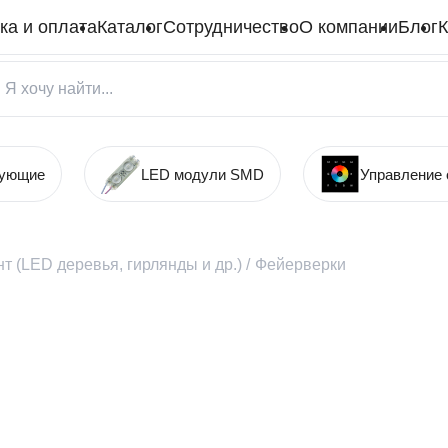
ка и оплата
Каталог
Сотрудничество
О компании
Блог
К
тующие
LED модули SMD
Управление
т (LED деревья, гирлянды и др.)
/
Фейерверки