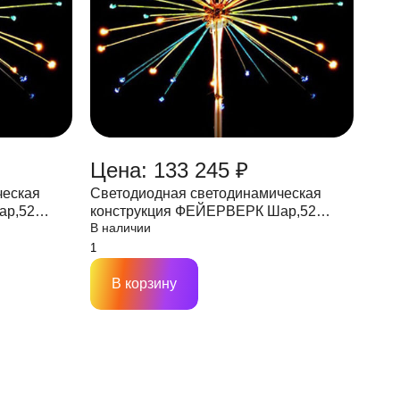
Цена: 133 245 ₽
ческая
Светодиодная светодинамическая
конструкция ФЕЙЕРВЕРК Шар,52
В наличии
80 W, 24 V
лучей,D5000, IP65 мульти,180 W, 220V
В корзину