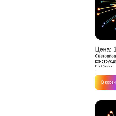
Цена: 
Светодиод
конструкция
В наличии
лучей,D400
В корзи