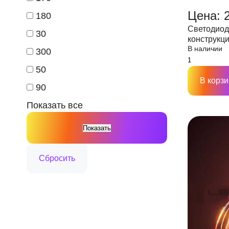
Цена: 
180
Светодиод
30
конструкция
В наличии
лучей,D150
300
50
В корзи
90
Показать все