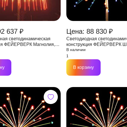
92 637 ₽
Цена: 88 830 ₽
ная светодинамическая
Светодиодная светодинами
ФЕЙЕРВЕРК Магнолия,
конструкция ФЕЙЕРВЕРК Шар,52
В наличии
2,6х2,2 м, IP65, 300W 24V
лучей,D3000, IP65 мульти, 2
ну
В корзину