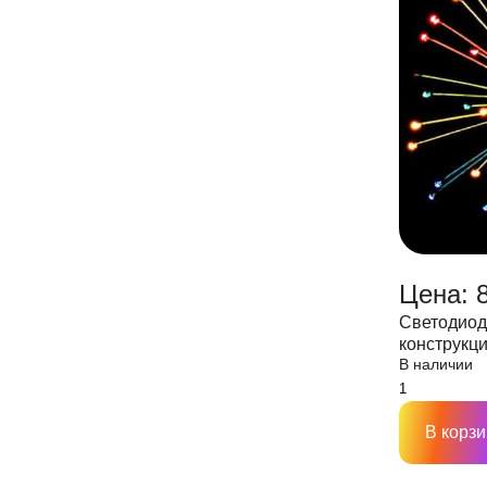
Цена: 
Светодиод
конструкция
В наличии
лучей,D300
В корзи