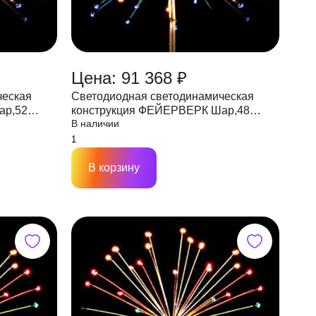
Цена: 91 368 ₽
ческая
Светодиодная светодинамическая
конструкция ФЕЙЕРВЕРК Шар,48
В наличии
4V
лучей,D4000, IP65 мульти, 12V
В корзину