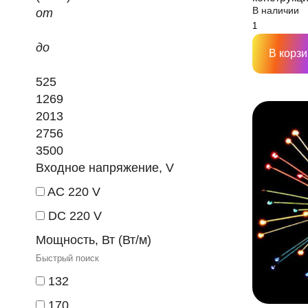
В наличии
лучей,D140
от
до
В корзи
525
1269
2013
2756
3500
Входное напряжение, V
AC 220 V
DC 220 V
Мощность, Вт (Вт/м)
132
170