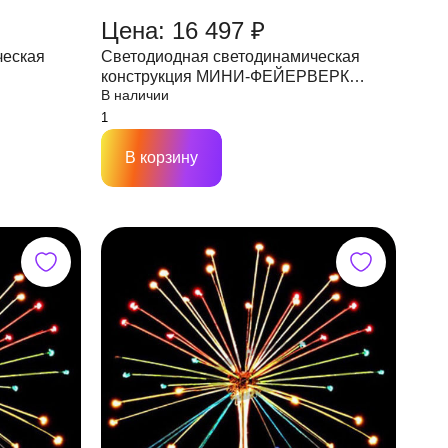
Цена: 16 497 ₽
ческая
Светодиодная светодинамическая
конструкция МИНИ-ФЕЙЕРВЕРК
В наличии
льти
Шар,25 лучей,D1200, IP65 мульти, 24V
В корзину