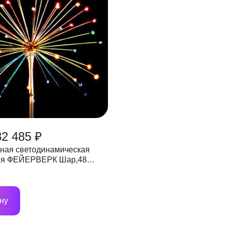
82 485 ₽
ная светодинамическая
 ФЕЙЕРВЕРК Шар,48
0, IP65 мульти, 24 V
ну