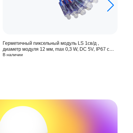
Герметичный пиксельный модуль LS 1св/д ,
Г
диаметр модуля 12 мм, max 0,3 W, DC 5V, IP67 с
д
В наличии
В
чипом 6803
ч