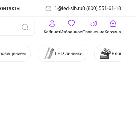
онтакты
1@led-sib.ru
8 (800) 551-61-10
Кабинет
Избранное
Сравнение
Корзина
 освещением
LED линейки
Блоки (Ист