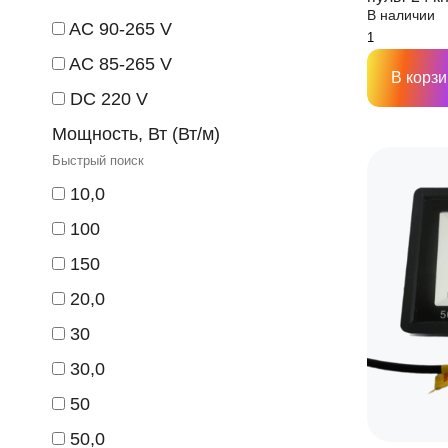
В наличии
AC 90-265 V
AC 85-265 V
В корзи
DC 220 V
Мощность, Вт (Вт/м)
10,0
100
150
20,0
30
30,0
50
50,0