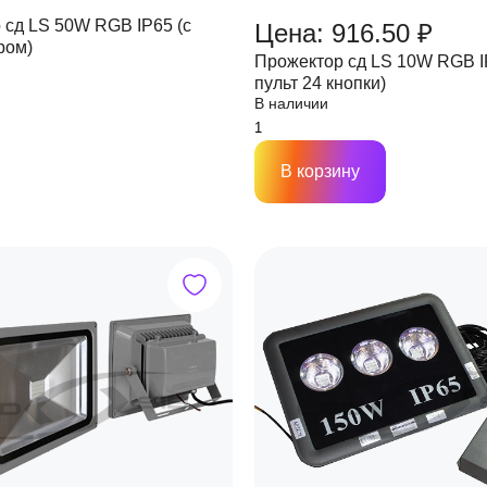
 сд LS 50W RGB IP65 (с
Цена: 916.50 ₽
ром)
Прожектор сд LS 10W RGB I
пульт 24 кнопки)
В наличии
В корзину