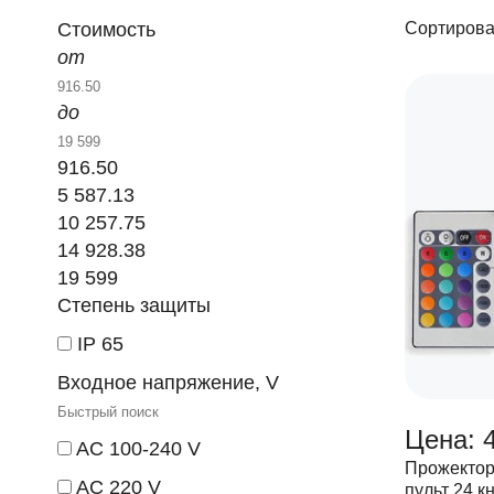
Стоимость
Сортирова
от
до
916.50
5 587.13
10 257.75
14 928.38
19 599
Степень защиты
IP 65
Входное напряжение, V
Цена: 
AC 100-240 V
Прожектор
AC 220 V
пульт 24 к