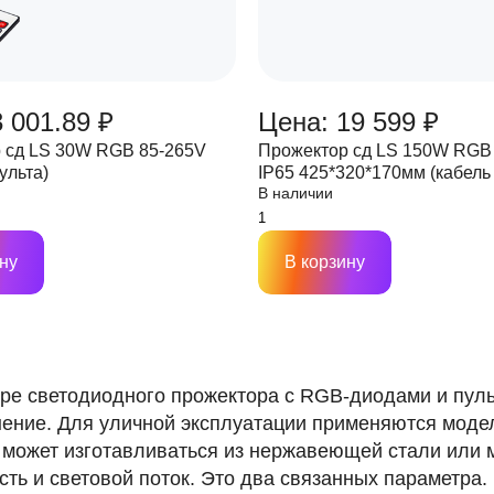
 001.89 ₽
Цена: 19 599 ₽
 сд LS 30W RGB 85-265V
Прожектор сд LS 150W RGB
ульта)
IP65 425*320*170мм (кабель
В наличии
соединяется)
ну
В корзину
ре светодиодного прожектора с RGB-диодами и пуль
ение. Для уличной эксплуатации применяются моде
 может изготавливаться из нержавеющей стали или м
ть и световой поток. Это два связанных параметра