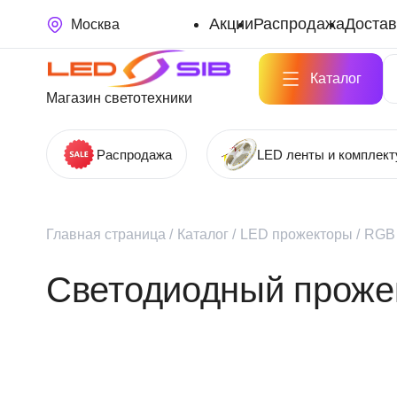
Акции
Распродажа
Достав
Москва
Каталог
Магазин светотехники
Распродажа
LED ленты и комплек
Главная страница
/
Каталог
/
LED прожекторы
/
RGB
Светодиодный прожек