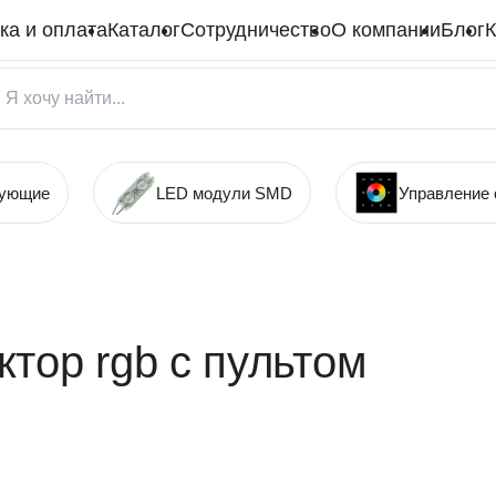
ка и оплата
Каталог
Сотрудничество
О компании
Блог
К
тующие
LED модули SMD
Управление
тор rgb с пультом