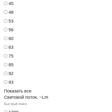
45
48
53
56
60
63
75
85
92
93
Показать все
Световой поток, ~Lm