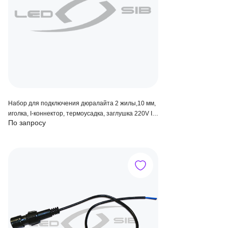
Набор для подключения дюралайта 2 жилы,10 мм,
иголка, I-коннектор, термоусадка, заглушка 220V IP
По запросу
67