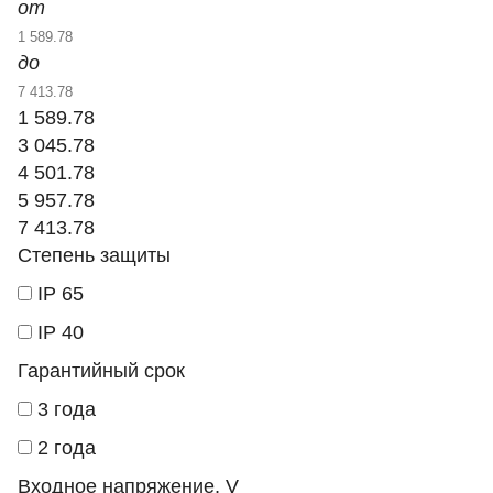
от
до
1 589.78
3 045.78
4 501.78
5 957.78
7 413.78
Степень защиты
IP 65
IP 40
Гарантийный срок
3 года
2 года
Входное напряжение, V