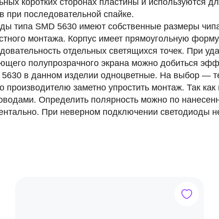
ьных коротких сторонах пластины и используются д
в при последовательной спайке.
ды типа SMD 5630 имеют собственные размеры чипа
стного монтажа. Корпус имеет прямоугольную форму
едовательность отдельных светящихся точек. При уда
ющего полупрозрачного экрана можно добиться эффе
5630 в данном изделии одноцветные. На выбор — т
о производителю заметно упростить монтаж. Так как
оводами. Определить полярность можно по нанесен
ентально. При неверном подключении светодиоды не 