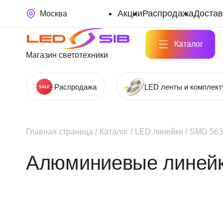
Акции
Распродажа
Достав
Москва
Каталог
Магазин светотехники
Распродажа
LED ленты и комплек
Главная страница
/
Каталог
/
LED линейки
/
SMD 563
Алюминиевые линейк