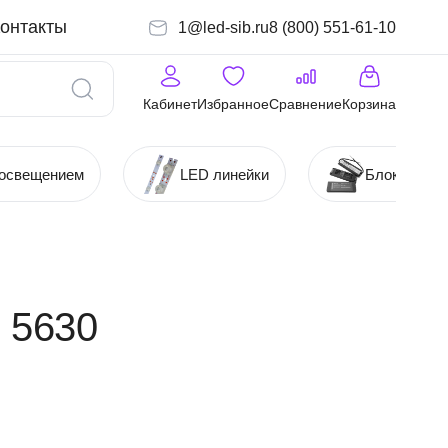
онтакты
1@led-sib.ru
8 (800) 551-61-10
Кабинет
Избранное
Сравнение
Корзина
 освещением
LED линейки
Блоки (Ист
 5630