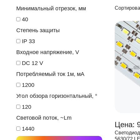
Минимальный отрезок, мм
Сортирова
40
Степень защиты
IP 33
Входное напряжение, V
DC 12 V
Потребляемый ток 1м, мА
1200
Угол обзора горизонтальный, °
120
Световой поток, ~Lm
Цена: 
1440
Светодиод
5630/72 L