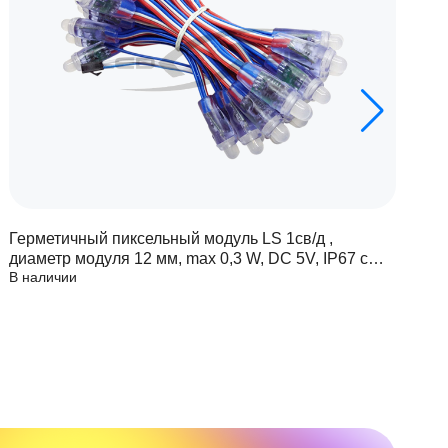
Герметичный пиксельный модуль LS 1св/д ,
Г
диаметр модуля 12 мм, max 0,3 W, DC 5V, IP67 с
д
В наличии
В
чипом 6803
ч