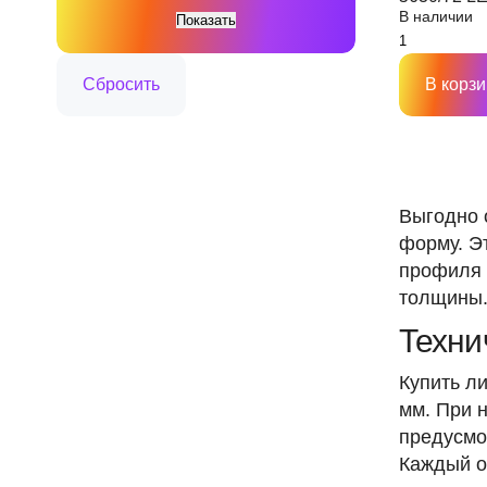
В наличии
12V, IP33,
В корзи
Выгодно 
форму. Э
профиля 
толщины
Техни
Купить л
мм. При 
предусмо
Каждый о