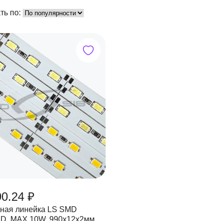
ть по:
90.24 ₽
ная линейка LS SMD
ED, MAX 10W, 990х12х2мм,