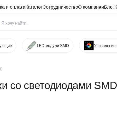
ка и оплата
Каталог
Сотрудничество
О компании
Блог
К
тующие
LED модули SMD
Управление
0
и со светодиодами SMD