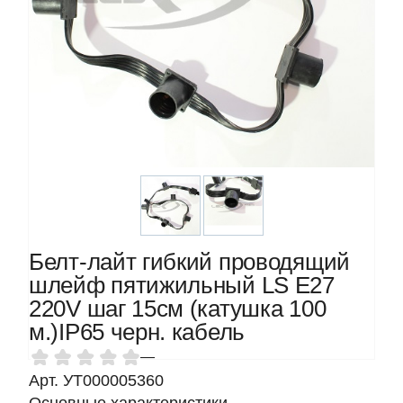
Белт-лайт гибкий проводящий
шлейф пятижильный LS Е27
220V шаг 15см (катушка 100
м.)IP65 черн. кабель
—
Арт. УТ000005360