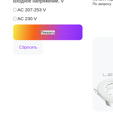
Входное напряжение, V
По запросу
В IN HOM
AC 207-253 V
AC 230 V