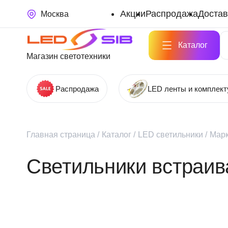
Акции
Распродажа
Достав
Москва
Каталог
Магазин светотехники
Распродажа
LED ленты и комплек
Главная страница
/
Каталог
/
LED светильники
/
Мар
Светильники встраи