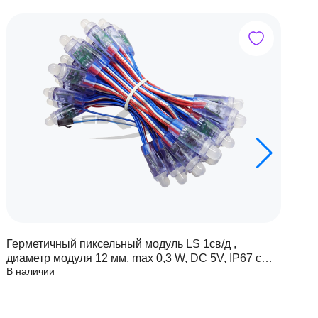
Герметичный пиксельный модуль LS 1св/д ,
Г
диаметр модуля 12 мм, max 0,3 W, DC 5V, IP67 с
д
В наличии
В
чипом 6803
ч