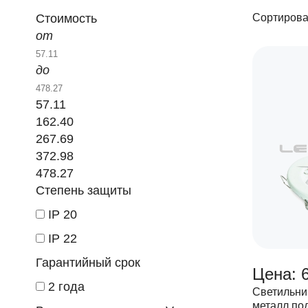
Стоимость
Сортирова
от
до
57.11
162.40
267.69
372.98
478.27
Степень защиты
IP 20
IP 22
Гарантийный срок
Цена: 
2 года
Светильни
металл по