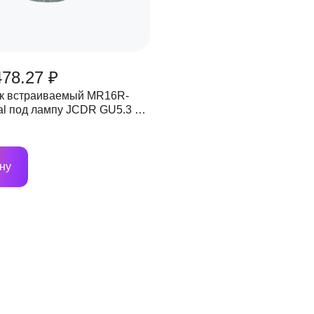
478.27 ₽
к встраиваемый MR16R-
al под лампу JCDR GU5.3 с
й Прозрачный/Хром IN
ну