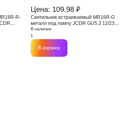
Цена: 109.98 ₽
MR16R-R-
Светильник встраиваемый MR16R-G
 JCDR
металл под лампу JCDR GU5.3 12/230
В наличии
В IN HOME
В корзину