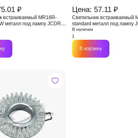
75.01 ₽
Цена: 57.11 ₽
к встраиваемый MR16R-
Светильник встраиваемый 
RW металл под лампу JCDR
standard металл под лампу
В наличии
230В IN HOME
GU5.3 12/230 В IN HOME
ну
В корзину