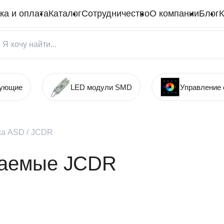
ка и оплата
Каталог
Сотрудничество
О компании
Блог
К
тующие
LED модули SMD
Управление
ка ASD
/
JCDR
ваемые JCDR