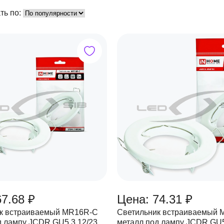
ть по:
67.68 ₽
Цена: 74.31 ₽
к встраиваемый MR16R-С
Светильник встраиваемый 
д лампу JCDR GU5.3 12/230
металл под лампу JCDR GU