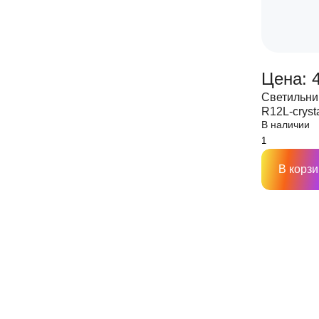
Цена: 
Светильни
R12L-cryst
В наличии
подсветко
HOME
В корзи