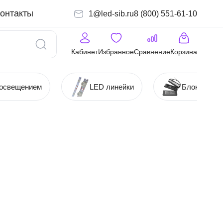
онтакты
1@led-sib.ru
8 (800) 551-61-10
Кабинет
Избранное
Сравнение
Корзина
 освещением
LED линейки
Блоки (Ист