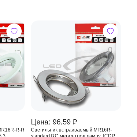
Цена: 96.59 ₽
MR16R-R-R
Светильник встраиваемый MR16R-
5.3
standard RC металл под лампу JCDR