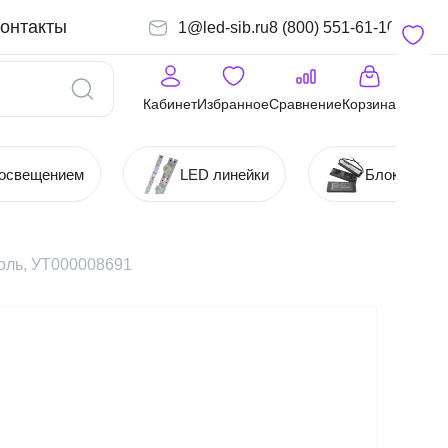
онтакты
1@led-sib.ru
8 (800) 551-61-10
Кабинет
Избранное
Сравнение
Корзина
 освещением
LED линейки
Блоки (Ист
соль, УТ000008691