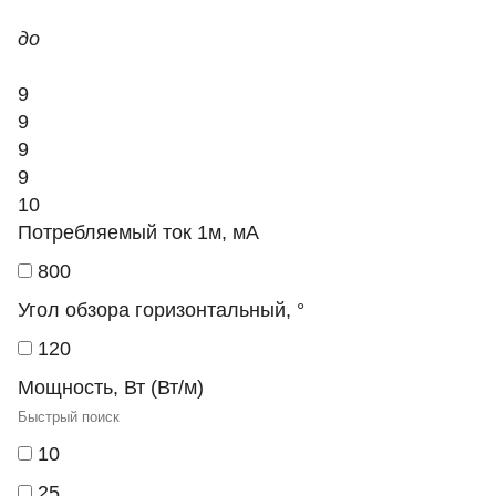
до
9
9
9
9
10
Потребляемый ток 1м, мА
800
Угол обзора горизонтальный, °
120
Мощность, Вт (Вт/м)
10
25