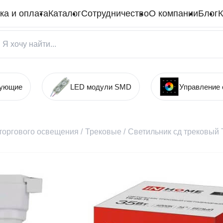
ка и оплата
Каталог
Сотрудничество
О компании
Блог
К
тующие
LED модули SMD
Управление
торгового освещения
/
Трековые
/
Светильник сд трековый