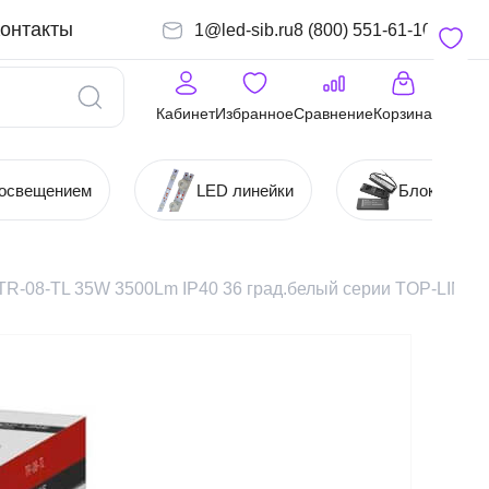
онтакты
1@led-sib.ru
8 (800) 551-61-10
Кабинет
Избранное
Сравнение
Корзина
 освещением
LED линейки
Блоки (Ист
 TR-08-TL 35W 3500Lm IP40 36 град.белый серии TOP-LINE